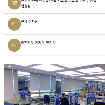
원무부·인공 신장실·재활 치료실·진료실·입원 상담실·
3층
입원실
전용 주차장
B1
발전기실·기계실·전기실
B2